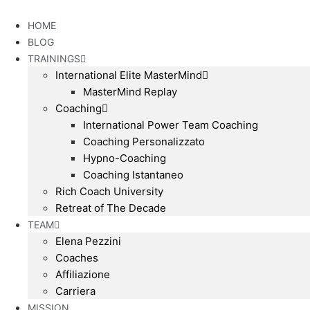
Vai
al
HOME
contenuto
BLOG
TRAININGS
International Elite MasterMind
MasterMind Replay
Coaching
International Power Team Coaching
Coaching Personalizzato
Hypno-Coaching
Coaching Istantaneo
Rich Coach University
Retreat of The Decade
TEAM
Elena Pezzini
Coaches
Affiliazione
Carriera
MISSION