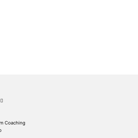
d
am Coaching
o