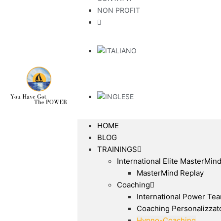
NON PROFIT
HOME
BLOG
TRAININGS
International Elite MasterMin
MasterMind Replay
Coaching
International Power Te
Coaching Personalizzat
Hypno-Coaching