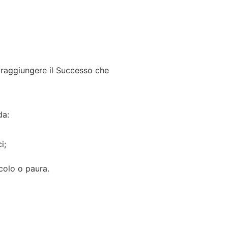
 raggiungere il Successo che
da:
i;
colo o paura.