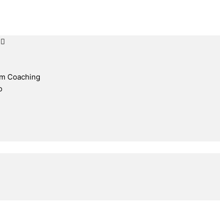
d
am Coaching
o