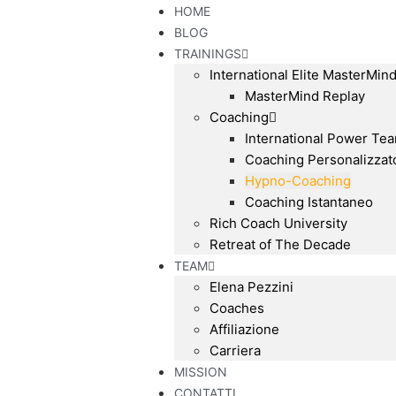
HOME
BLOG
TRAININGS
International Elite MasterMin
MasterMind Replay
Coaching
International Power Te
Coaching Personalizzat
Hypno-Coaching
Coaching Istantaneo
Rich Coach University
Retreat of The Decade
TEAM
Elena Pezzini
Coaches
Affiliazione
Carriera
MISSION
CONTATTI